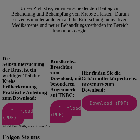
Unser Ziel ist es, einen entscheidenden Beitrag zur
Behandlung und Bekämpfung von Krebs zu leisten. Darum
setzen wir unter anderem auf die Erforschung innovativer
Medikamente und neuer Behandlungsmethoden im Bereich
Immunonkologie.
Die
Brustkrebs-
Selbstuntersuchung
Broschüre
der Brust ist ein
zum
Hier finden Sie die
wichtiger Teil der
Download, mit
Gebärmutterkörperkrebs-
Krebs-
besonderen
Broschüre zum
Früherkennung.
Augenmerk
Download:
Praktische Anleitung
auf TNBC:
zum Download:
Download (PDF)
Download
Download
(PDF)
(PDF)
AT-NON-03046, erstellt Juni 2025
Folgen Sie uns