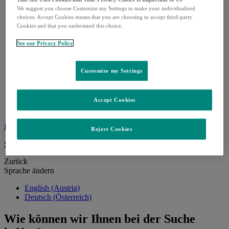
Infektionskrankheiten
We suggest you choose Customize my Settings to make your individualized
Lungenhochdruck
choices. Accept Cookies means that you are choosing to accept third-party
Produktübersicht
Cookies and that you understand this choice.
Arzneimittelentwicklung
See our Privacy Policy
Karriere
Standorte & MSD als Arbeitgeber
FAQs zur Karriere bei MSD
Customize my Settings
Bewirb dich
MSD Connect
HPV-Förderpreis
HPV Förderpreis
Accept Cookies
Gewinner
Kontakt
Reject Cookies
Sprache ändern
Zurück
Sprache ändern
English (Austria)
Deutsch (Österreich)
Wie können wir Ihnen bei der Suche