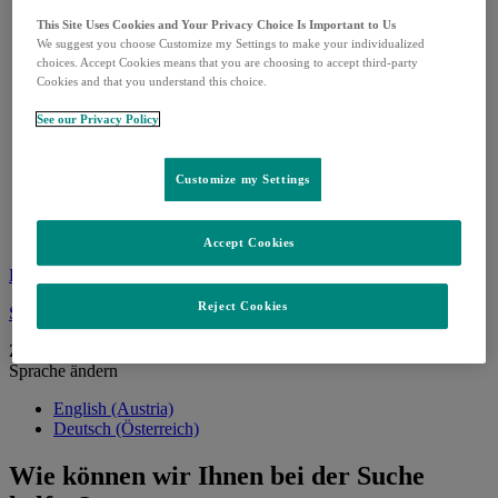
Infektionskrankheiten
This Site Uses Cookies and Your Privacy Choice Is Important to Us
Lungenhochdruck
We suggest you choose Customize my Settings to make your individualized
Produktübersicht
choices. Accept Cookies means that you are choosing to accept third-party
Arzneimittelentwicklung
Cookies and that you understand this choice.
Karriere
Standorte & MSD als Arbeitgeber
See our Privacy Policy
FAQs zur Karriere bei MSD
Bewirb dich
MSD Connect
Customize my Settings
HPV-Förderpreis
HPV Förderpreis
Gewinner
Accept Cookies
Kontakt
Reject Cookies
Sprache ändern
Zurück
Sprache ändern
English (Austria)
Deutsch (Österreich)
Wie können wir Ihnen bei der Suche